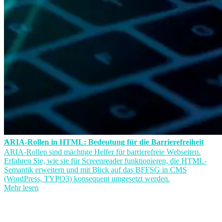
ARIA-Rollen in HTML: Bedeutung für die Barrierefreiheit
ARIA-Rollen sind mächtige Helfer für barrierefreie Webseiten.
Erfahren Sie, wie sie für Screenreader funktionieren, die HTML-
Semantik erweitern und mit Blick auf das BFFSG in CMS
(WordPress, TYPO3) konsequent umgesetzt werden.
Mehr lesen