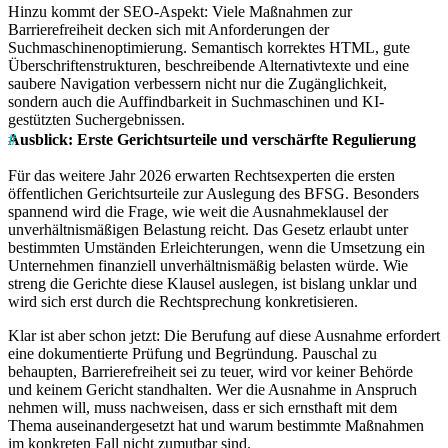
Hinzu kommt der SEO-Aspekt: Viele Maßnahmen zur
Barrierefreiheit decken sich mit Anforderungen der
Suchmaschinenoptimierung. Semantisch korrektes HTML, gute
Überschriftenstrukturen, beschreibende Alternativtexte und eine
saubere Navigation verbessern nicht nur die Zugänglichkeit,
sondern auch die Auffindbarkeit in Suchmaschinen und KI-
gestützten Suchergebnissen.
Ausblick: Erste Gerichtsurteile und verschärfte Regulierung
Für das weitere Jahr 2026 erwarten Rechtsexperten die ersten
öffentlichen Gerichtsurteile zur Auslegung des BFSG. Besonders
spannend wird die Frage, wie weit die Ausnahmeklausel der
unverhältnismäßigen Belastung reicht. Das Gesetz erlaubt unter
bestimmten Umständen Erleichterungen, wenn die Umsetzung ein
Unternehmen finanziell unverhältnismäßig belasten würde. Wie
streng die Gerichte diese Klausel auslegen, ist bislang unklar und
wird sich erst durch die Rechtsprechung konkretisieren.
Klar ist aber schon jetzt: Die Berufung auf diese Ausnahme erfordert
eine dokumentierte Prüfung und Begründung. Pauschal zu
behaupten, Barrierefreiheit sei zu teuer, wird vor keiner Behörde
und keinem Gericht standhalten. Wer die Ausnahme in Anspruch
nehmen will, muss nachweisen, dass er sich ernsthaft mit dem
Thema auseinandergesetzt hat und warum bestimmte Maßnahmen
im konkreten Fall nicht zumutbar sind.