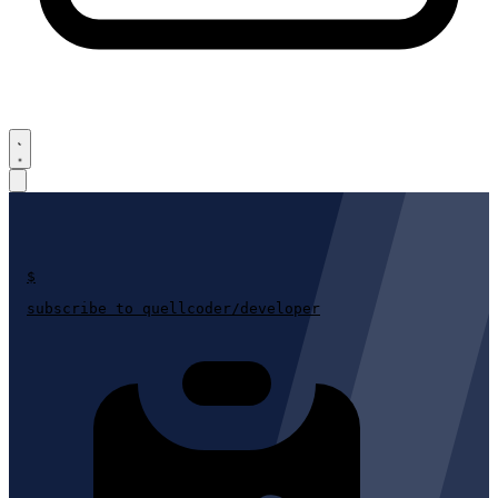
$
subscribe to
quellcoder/developer