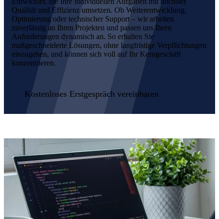
Entwickler, die Ihre individuellen Aufgaben mit höchster
Qualität und Effizienz umsetzen. Ob Weiterentwicklung,
Optimierung oder technischer Support – wir arbeiten
zuverlässig an Ihren Projekten und passen uns Ihren
Anforderungen dynamisch an. So erhalten Sie
maßgeschneiderte Lösungen, ohne langfristige Verpflichtungen
einzugehen, und können sich voll auf Ihr Kerngeschäft
konzentrieren.
Kostenloses Erstgespräch vereinbaren