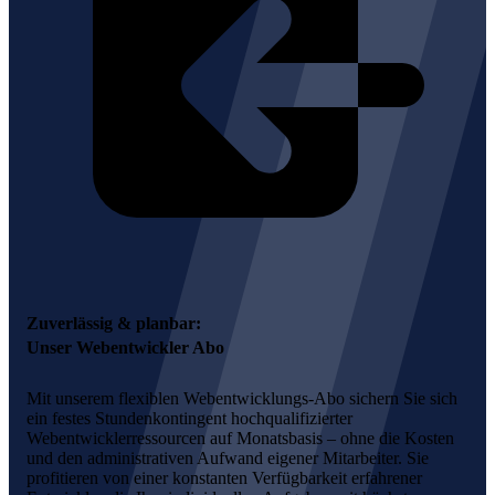
Zuverlässig & planbar:
Unser
Webentwickler Abo
Mit unserem flexiblen Webentwicklungs-Abo sichern Sie sich
ein festes Stundenkontingent hochqualifizierter
Webentwicklerressourcen auf Monatsbasis – ohne die Kosten
und den administrativen Aufwand eigener Mitarbeiter. Sie
profitieren von einer konstanten Verfügbarkeit erfahrener