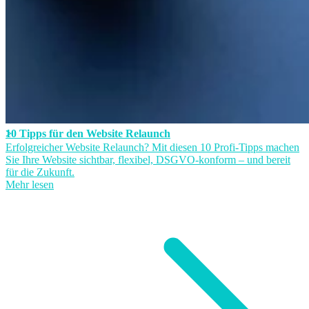
10 Tipps für den Website Relaunch
Erfolgreicher Website Relaunch? Mit diesen 10 Profi-Tipps machen
Sie Ihre Website sichtbar, flexibel, DSGVO-konform – und bereit
für die Zukunft.
Mehr lesen