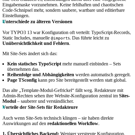
Eingabemaske vorzunehmen. Keine fehlhaften und chaotischen
Code-Schnipsel mehr, sondern saubere, wartbare und editierbare
Einstellungen.
Unterschiede zu älteren Versionen
Vor TYPO3 13 war Konfiguration oft verteilt: TypoScript-Records,
Static Includes, manuelle
s. Das führte leicht zu
@import
Unübersichtlichkeit und Fehlern
.
Mit Site-Sets ändert sich das:
Kein statisches TypoScript
mehr manuell einbinden – Sets
übernehmen das.
Reihenfolge und Abhängigkeiten
werden automatisch geregelt.
Page TSconfig
kann pro Site bereitgestellt werden statt global.
Das alte „Template-Modul-Gefrickel“ fällt weg. Redakteure mit
Admin-Rechten sehen ihre Website-Konfiguration zentral im
Sites-
Modul
– sauberer und verständlicher.
Vorteile der Site-Sets für Redakteure
Auch wenn Site-Sets technisch klingen – sie haben direkte
Auswirkungen auf den
redaktionellen Workflow
.
1. Übersichtliches Backend:
Weniger verstreute Konfiguration,