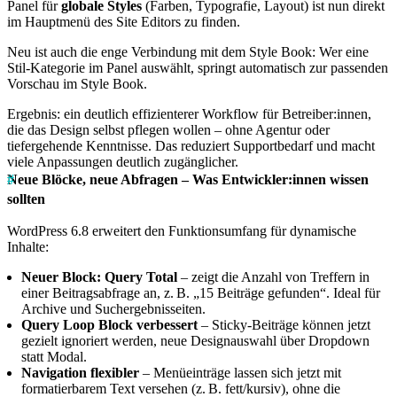
Panel für
globale Styles
(Farben, Typografie, Layout) ist nun direkt
im Hauptmenü des Site Editors zu finden.
Neu ist auch die enge Verbindung mit dem Style Book: Wer eine
Stil-Kategorie im Panel auswählt, springt automatisch zur passenden
Vorschau im Style Book.
Ergebnis: ein deutlich effizienterer Workflow für Betreiber:innen,
die das Design selbst pflegen wollen – ohne Agentur oder
tiefergehende Kenntnisse. Das reduziert Supportbedarf und macht
viele Anpassungen deutlich zugänglicher.
Neue Blöcke, neue Abfragen – Was Entwickler:innen wissen
sollten
WordPress 6.8 erweitert den Funktionsumfang für dynamische
Inhalte:
Neuer Block: Query Total
– zeigt die Anzahl von Treffern in
einer Beitragsabfrage an, z. B. „15 Beiträge gefunden“. Ideal für
Archive und Suchergebnisseiten.
Query Loop Block verbessert
– Sticky-Beiträge können jetzt
gezielt ignoriert werden, neue Designauswahl über Dropdown
statt Modal.
Navigation flexibler
– Menüeinträge lassen sich jetzt mit
formatierbarem Text versehen (z. B. fett/kursiv), ohne die